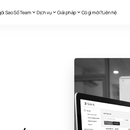
expand_more
expand_more
expand_more
ôi Sao Số Team
Dịch vụ
Giải pháp
Có gì mới?
Liên hệ