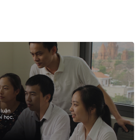
 luận
i học.