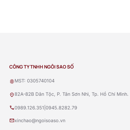
CÔNG TY TNHH NGÔI SAO SỐ
MST: 0305740104
fingerprint
82A-82B Dân Tộc, P. Tân Sơn Nhì, Tp. Hồ Chí Minh.
location_on
call
0989.126.351
|
0945.8282.79
mail
xinchao@ngoisoaso.vn