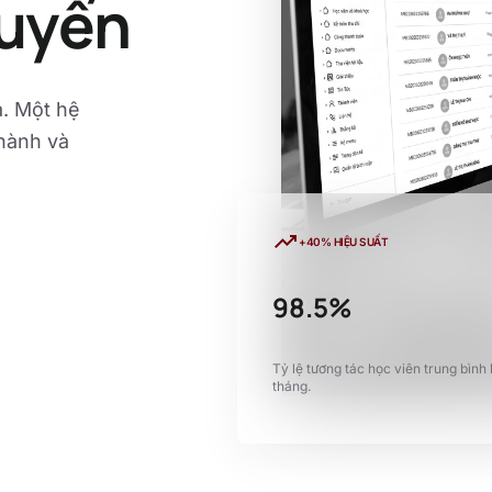
tuyến
ả. Một hệ
 hành và
trending_up
+40% HIỆU SUẤT
98.5%
Tỷ lệ tương tác học viên trung bình
tháng.