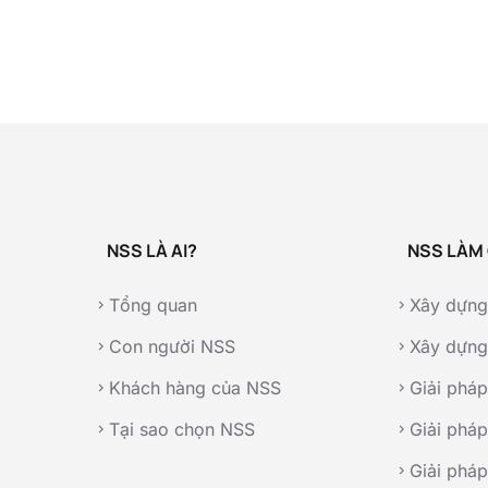
NSS LÀ AI?
NSS LÀM 
Tổng quan
Xây dựng
chevron_right
chevron_right
Con người NSS
Xây dựng
chevron_right
chevron_right
Khách hàng của NSS
Giải pháp
chevron_right
chevron_right
Tại sao chọn NSS
Giải phá
chevron_right
chevron_right
Giải pháp
chevron_right