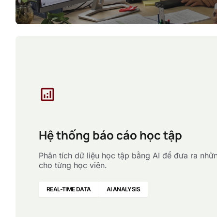
analytics
Hệ thống báo cáo học tập
Phân tích dữ liệu học tập bằng AI để đưa ra nhữn
cho từng học viên.
REAL-TIME DATA
AI ANALYSIS