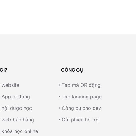
GÌ?
CÔNG CỤ
 website
Tạo mã QR động
chevron_right
 App di động
Tạo landing page
chevron_right
 hội dược học
Công cụ cho dev
chevron_right
p web bán hàng
Gửi phiếu hỗ trợ
chevron_right
 khóa học online