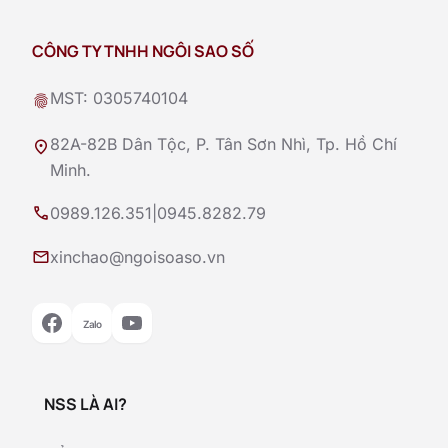
CÔNG TY TNHH NGÔI SAO SỐ
MST: 0305740104
fingerprint
82A-82B Dân Tộc, P. Tân Sơn Nhì, Tp. Hồ Chí
location_on
Minh.
call
0989.126.351
|
0945.8282.79
mail
xinchao@ngoisoaso.vn
Zalo
NSS LÀ AI?