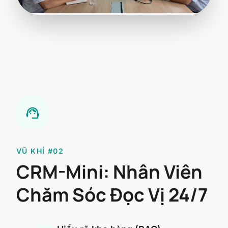
support_agent
VŨ KHÍ #02
CRM-Mini: Nhân Viên
Chăm Sóc Đọc Vị 24/7