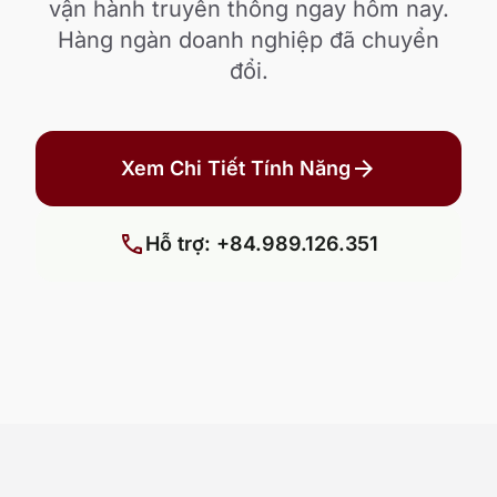
vận hành truyền thống ngay hôm nay.
Hàng ngàn doanh nghiệp đã chuyển
đổi.
arrow_forward
Xem Chi Tiết Tính Năng
call
Hỗ trợ: +84.989.126.351