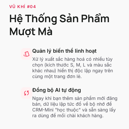
VŨ KHÍ #04
Hệ Thống Sản Phẩm
Mượt Mà
Quản lý biến thể linh hoạt
style
Xử lý xuất sắc hàng hoá có nhiều tùy
chọn (kích thước S, M, L và màu sắc
khác nhau) hiển thị độc lập ngay trên
cùng một trang đơn lẻ.
Đồng bộ AI tự động
sync
Ngay khi bạn thêm sản phẩm mới đăng
bán, dữ liệu lập tức đổ về bộ nhớ để
CRM-Mini "học thuộc" và sẵn sàng lấy
ra dùng để mồi chài khách hàng.