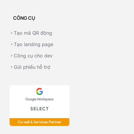
CÔNG CỤ
Tạo mã QR động
chevron_right
Tạo landing page
chevron_right
Công cụ cho dev
chevron_right
Gửi phiếu hỗ trợ
chevron_right