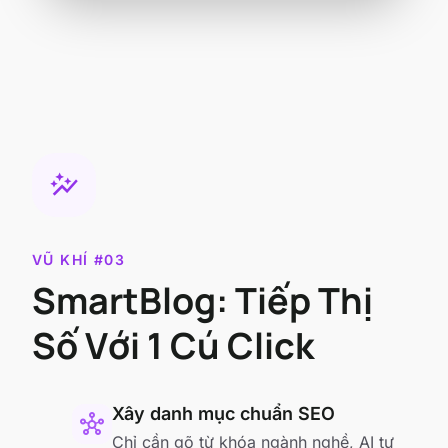
auto_graph
VŨ KHÍ #03
SmartBlog: Tiếp Thị
Số Với 1 Cú Click
Xây danh mục chuẩn SEO
hub
Chỉ cần gõ từ khóa ngành nghề, AI tự