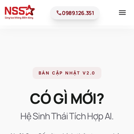
menu
call
0989.126.351
BẢN CẬP NHẬT V2.0
CÓ GÌ MỚI?
Hệ Sinh Thái Tích Hợp AI.