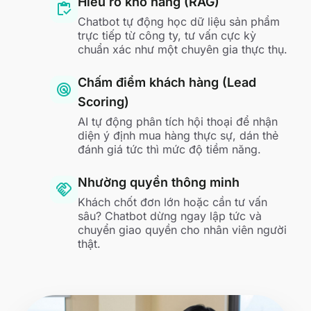
Hiểu rõ kho hàng (RAG)
inventory
Chatbot tự động học dữ liệu sản phẩm
trực tiếp từ công ty, tư vấn cực kỳ
chuẩn xác như một chuyên gia thực thụ.
Chấm điểm khách hàng (Lead
radar
Scoring)
AI tự động phân tích hội thoại để nhận
diện ý định mua hàng thực sự, dán thẻ
đánh giá tức thì mức độ tiềm năng.
Nhường quyền thông minh
handshake
Khách chốt đơn lớn hoặc cần tư vấn
sâu? Chatbot dừng ngay lập tức và
chuyển giao quyền cho nhân viên người
thật.