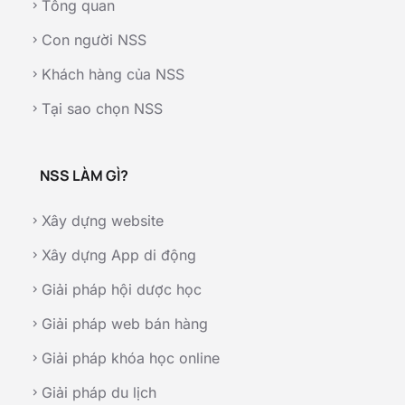
Tổng quan
chevron_right
Con người NSS
chevron_right
Khách hàng của NSS
chevron_right
Tại sao chọn NSS
chevron_right
NSS LÀM GÌ?
Xây dựng website
chevron_right
Xây dựng App di động
chevron_right
Giải pháp hội dược học
chevron_right
Giải pháp web bán hàng
chevron_right
Giải pháp khóa học online
chevron_right
Giải pháp du lịch
chevron_right