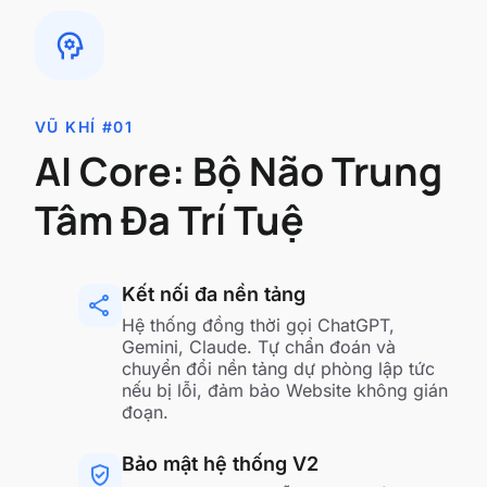
psychology
VŨ KHÍ #01
AI Core: Bộ Não Trung
Tâm Đa Trí Tuệ
Kết nối đa nền tảng
share
Hệ thống đồng thời gọi ChatGPT,
Gemini, Claude. Tự chẩn đoán và
chuyển đổi nền tảng dự phòng lập tức
nếu bị lỗi, đảm bảo Website không gián
đoạn.
Bảo mật hệ thống V2
gpp_good