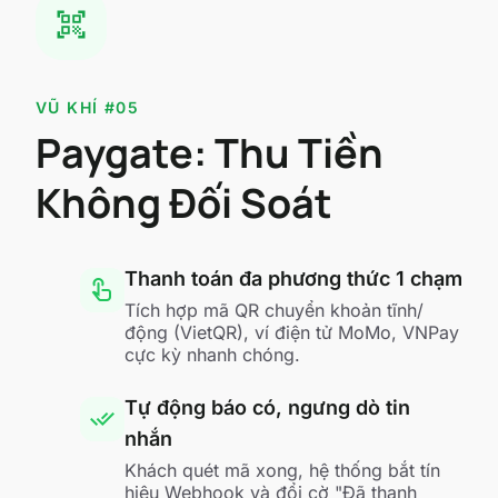
qr_code_scanner
VŨ KHÍ #05
Paygate: Thu Tiền
Không Đối Soát
Thanh toán đa phương thức 1 chạm
touch_app
Tích hợp mã QR chuyển khoản tĩnh/
động (VietQR), ví điện tử MoMo, VNPay
cực kỳ nhanh chóng.
Tự động báo có, ngưng dò tin
done_all
nhắn
Khách quét mã xong, hệ thống bắt tín
hiệu Webhook và đổi cờ "Đã thanh